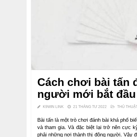
Cách chơi bài tấn
người mới bắt đầu
K9WIN LINK
21 THÁNG TƯ 2022
THỦ THUẬ
Bài tấn là một trò chơi đánh bài khá phổ bi
và tham gia. Và đặc biệt lại trở nên cực 
phải những nơi thành thị đông người. Vậy đi