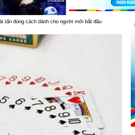
ài tấn đúng cách dành cho người mới bắt đầu