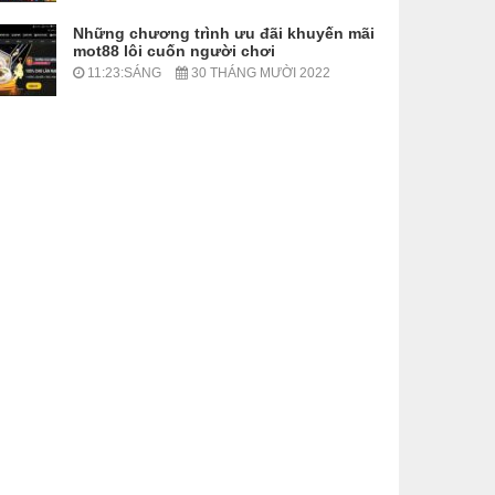
Những chương trình ưu đãi khuyến mãi
mot88 lôi cuốn người chơi
11:23:SÁNG
30 THÁNG MƯỜI 2022