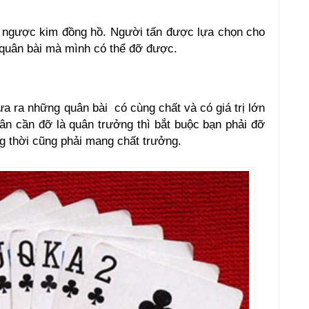
u ngược kim đồng hồ. Người tấn được lựa chọn cho
g quân bài mà mình có thể đỡ được.
a ra những quân bài có cùng chất và có giá trị lớn
ân cần đỡ là quân trưởng thì bắt buộc bạn phải đỡ
ng thời cũng phải mang chất trưởng.