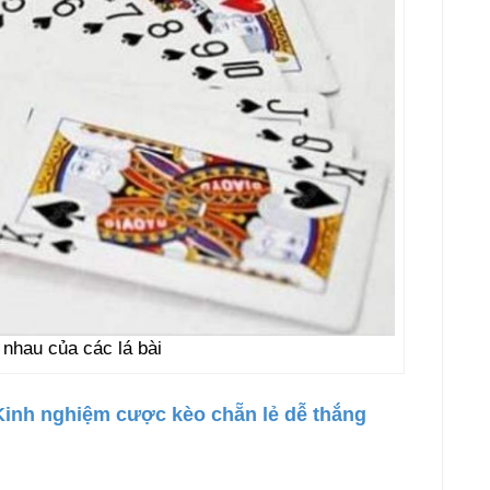
 nhau của các lá bài
 Kinh nghiệm cược kèo chẵn lẻ dễ thắng