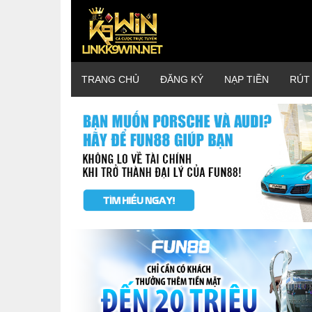
TRANG CHỦ
ĐĂNG KÝ
NẠP TIỀN
RÚT