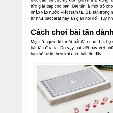
Một câu hỏi cực kỳ đơn giản mà ai cũng hỏ
tức giải đáp cho bạn. Bài tấn là một trò c
nhập vào nước Việt Nam ta. Bài tấn trong 
tự như baccarat hay ăn gian nói dối. Tuy nh
Cách chơi bài tấn dàn
Một số người khi mới bắt đầu chơi bài h
bài tấn đưa ra. Do vậy bài viết này với n
bạn sẽ tự tin hơn khi chơi bài tấn đấy.