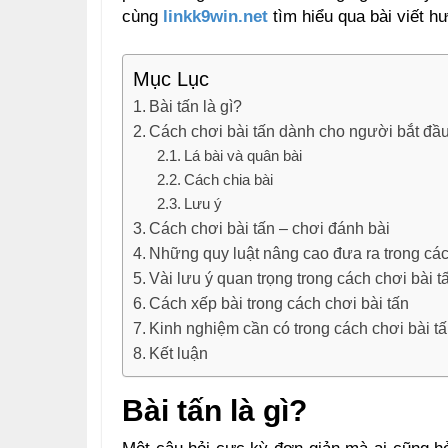
cùng
linkk9win.net
tìm hiểu qua bài viết 
Mục Lục
Bài tấn là gì?
Cách chơi bài tấn dành cho người bắt đầ
Lá bài và quân bài
Cách chia bài
Lưu ý
Cách chơi bài tấn – chơi đánh bài
Những quy luật nâng cao đưa ra trong các
Vài lưu ý quan trọng trong cách chơi bài t
Cách xếp bài trong cách chơi bài tấn
Kinh nghiệm cần có trong cách chơi bài t
Kết luận
Bài tấn là gì?