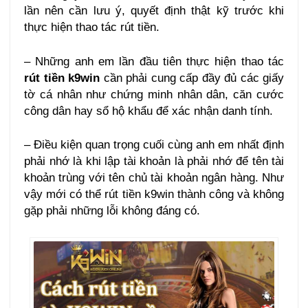
lần nên cần lưu ý, quyết định thật kỹ trước khi
thực hiện thao tác rút tiền.
– Những anh em lần đầu tiên thực hiện thao tác
rút tiền k9win
cần phải cung cấp đầy đủ các giấy
tờ cá nhân như chứng minh nhân dân, căn cước
công dân hay sổ hộ khẩu để xác nhận danh tính.
– Điều kiện quan trọng cuối cùng anh em nhất định
phải nhớ là khi lập tài khoản là phải nhớ để tên tài
khoản trùng với tên chủ tài khoản ngân hàng. Như
vậy mới có thể rút tiền k9win thành công và không
gặp phải những lỗi không đáng có.