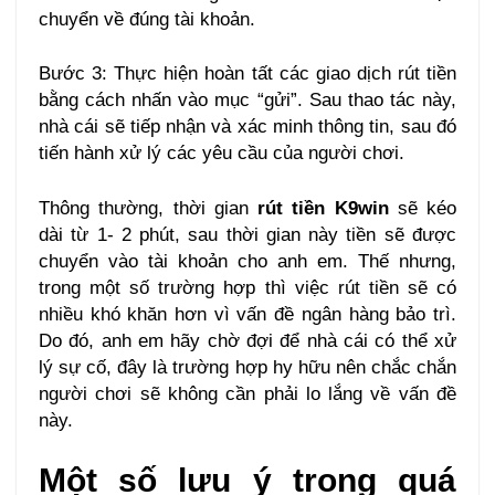
chuyển về đúng tài khoản.
Bước 3: Thực hiện hoàn tất các giao dịch rút tiền
bằng cách nhấn vào mục “gửi”. Sau thao tác này,
nhà cái sẽ tiếp nhận và xác minh thông tin, sau đó
tiến hành xử lý các yêu cầu của người chơi.
Thông thường, thời gian
rút tiền K9win
sẽ kéo
dài từ 1- 2 phút, sau thời gian này tiền sẽ được
chuyển vào tài khoản cho anh em. Thế nhưng,
trong một số trường hợp thì việc rút tiền sẽ có
nhiều khó khăn hơn vì vấn đề ngân hàng bảo trì.
Do đó, anh em hãy chờ đợi để nhà cái có thể xử
lý sự cố, đây là trường hợp hy hữu nên chắc chắn
người chơi sẽ không cần phải lo lắng về vấn đề
này.
Một số lưu ý trong quá