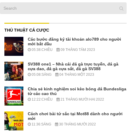
THỦ THUẬT CÁ CƯỢC
Các bước đăng ký tài khoản alo789 cho người
mới bắt đầu
05:38:CHIỀU
09 THÁNG TÁM 2023
SV388 one1 – Nhà cái đá gà trực tuyến, đá gà
cựa dao, đá gà cựa sắt, đá gà SV388
05:08:SÁNG
04 THÁNG MỘT 2023
Chia sẻ kinh nghiệm soi kèo bóng đá Bundesliga
từ các cao thủ
12:22:CHIỀU
21 THÁNG MƯỜI HAI 2022
Cách chơi bài tứ sắc tại Mot88 dành cho người
mới
11:36:SÁNG
30 THÁNG MƯỜI 2022