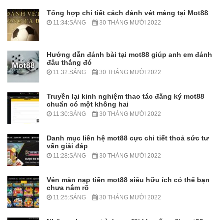
Tổng hợp chi tiết cách đánh vét máng tại Mot88
11:34:SÁNG
30 THÁNG MƯỜI 2022
Hướng dẫn đánh bài tại mot88 giúp anh em đánh
đâu thắng đó
11:32:SÁNG
30 THÁNG MƯỜI 2022
Truyền lại kinh nghiệm thao tác đăng ký mot88
chuẩn có một không hai
11:30:SÁNG
30 THÁNG MƯỜI 2022
Danh mục liên hệ mot88 cực chi tiết thoả sức tư
vấn giải đáp
11:28:SÁNG
30 THÁNG MƯỜI 2022
Vén màn nạp tiền mot88 siêu hữu ích có thể bạn
chưa nắm rõ
11:25:SÁNG
30 THÁNG MƯỜI 2022