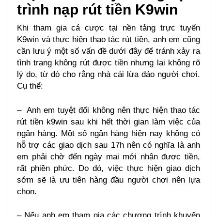
trình nạp rút tiền K9win
Khi tham gia cá cược tại nền tảng trực tuyến
K9win và thực hiện thao tác rút tiền, anh em cũng
cần lưu ý một số vấn đề dưới đây để tránh xảy ra
tình trạng không rút được tiền nhưng lại không rõ
lý do, từ đó cho rằng nhà cái lừa đảo người chơi.
Cụ thể:
– Anh em tuyệt đối không nên thực hiện thao tác
rút tiền k9win sau khi hết thời gian làm việc của
ngân hàng. Một số ngân hàng hiện nay không có
hỗ trợ các giao dịch sau 17h nên có nghĩa là anh
em phải chờ đến ngày mai mới nhận được tiền,
rất phiền phức. Do đó, việc thực hiện giao dịch
sớm sẽ là ưu tiên hàng đầu người chơi nên lựa
chọn.
– Nếu anh em tham gia các chương trình khuyến