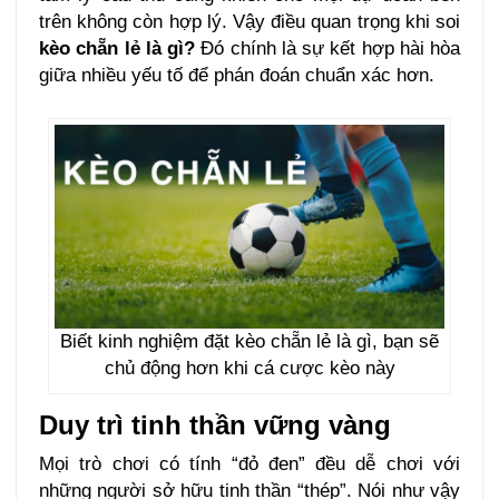
trên không còn hợp lý. Vậy điều quan trọng khi soi
kèo chẵn lẻ là gì?
Đó chính là sự kết hợp hài hòa
giữa nhiều yếu tố để phán đoán chuẩn xác hơn.
Biết kinh nghiệm đặt kèo chẵn lẻ là gì, bạn sẽ
chủ động hơn khi cá cược kèo này
Duy trì tinh thần vững vàng
Mọi trò chơi có tính “đỏ đen” đều dễ chơi với
những người sở hữu tinh thần “thép”. Nói như vậy