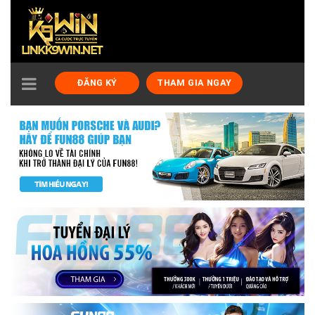
TOGGLE
ĐĂNG KÝ
THAM GIA NGAY
NAVIGATION