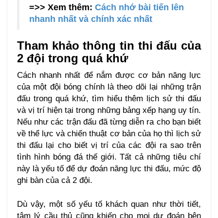
=>> Xem thêm:
Cách nhớ bài tiến lên
nhanh nhất và chính xác nhất
Tham khảo thông tin thi đấu của
2 đội trong quá khứ
Cách nhanh nhất để nắm được cơ bản năng lực
của một đội bóng chính là theo dõi lại những trận
đấu trong quá khứ, tìm hiểu thêm lịch sử thi đấu
và vị trí hiện tại trong những bảng xếp hạng uy tín.
Nếu như các trận đấu đã từng diễn ra cho bạn biết
về thể lực và chiến thuật cơ bản của họ thì lịch sử
thi đấu lại cho biết vị trí của các đội ra sao trên
tình hình bóng đá thế giới. Tất cả những tiêu chí
này là yếu tố để dự đoán năng lực thi đấu, mức độ
ghi bàn của cả 2 đội.
Dù vậy, một số yếu tố khách quan như thời tiết,
tâm lý cầu thủ cũng khiến cho mọi dự đoán bên