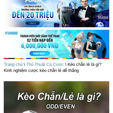
Trang chủ
\
Thủ Thuật Cá Cược
\ Kèo chẵn lẻ là gì?
Kinh nghiệm cược kèo chẵn lẻ dễ thắng