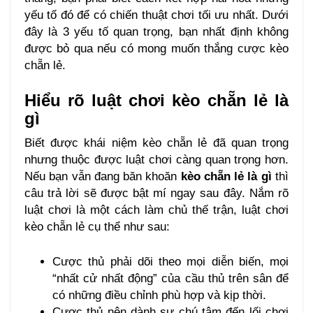
yếu tố đó để có chiến thuật chơi tối ưu nhất. Dưới
đây là 3 yếu tố quan trọng, bạn nhất định không
được bỏ qua nếu có mong muốn thắng cược kèo
chẵn lẻ.
Hiểu rõ luật chơi kèo chẵn lẻ là
gì
Biết được khái niệm kèo chẵn lẻ đã quan trọng
nhưng thuộc được luật chơi càng quan trọng hơn.
Nếu bạn vẫn đang băn khoăn
kèo chẵn lẻ là gì
thì
câu trả lời sẽ được bật mí ngay sau đây. Nắm rõ
luật chơi là một cách làm chủ thế trận, luật chơi
kèo chẵn lẻ cụ thể như sau:
Cược thủ phải dõi theo mọi diễn biến, mọi
“nhất cử nhất động” của cầu thủ trên sân để
có những điều chỉnh phù hợp và kịp thời.
Cược thủ nên dành sự chú tâm đến lối chơi