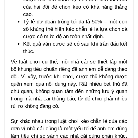
của hai đội để chọn kèo có khả năng thắng
cao.
Tỷ lệ dự đoán trúng tối đa là 50% – một con
số khủng thể hiện kèo chẵn lẻ là lựa chọn cá
cược có mức độ an toàn nhất định.
Kết quả ván cược sẽ có sau khi trận đấu kết
thúc.
Về luật chơi cụ thể, mỗi nhà cái sẽ thiết lập một
bộ khung tiêu chuẩn riêng để anh em dễ dàng theo
dõi. Vì vậy, trước khi chơi, cược thủ không được
quên xem qua nội dung này. Rất nhiều bet thủ đã
chủ quan, không quan tâm đến những lưu ý quan
trọng mà nhà cái thông báo, từ đó chịu phải nhiều
rủi ro không đáng có.
Sự khác nhau trong luật chơi kèo chẵn lẻ của các
đơn vị nhà cái cũng là một yếu tố để anh em dùng
làm tiêu chí so sánh các nhà cái cùng phân khúc.