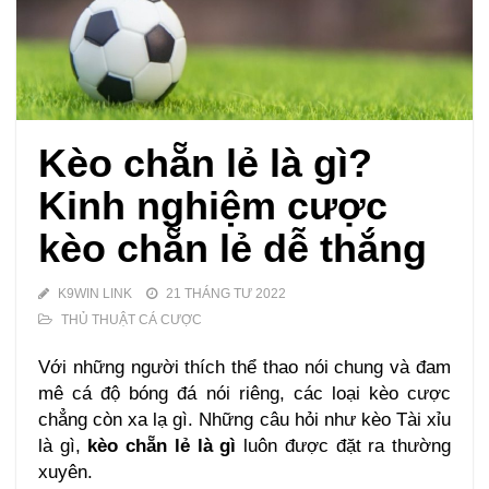
Kèo chẵn lẻ là gì?
Kinh nghiệm cược
kèo chẵn lẻ dễ thắng
K9WIN LINK
21 THÁNG TƯ 2022
THỦ THUẬT CÁ CƯỢC
Với những người thích thể thao nói chung và đam
mê cá độ bóng đá nói riêng, các loại kèo cược
chẳng còn xa lạ gì. Những câu hỏi như kèo Tài xỉu
là gì,
kèo chẵn lẻ là gì
luôn được đặt ra thường
xuyên.