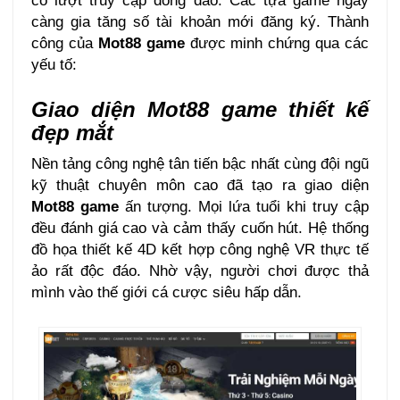
có lượt truy cập đông đảo. Các tựa game ngày
càng gia tăng số tài khoản mới đăng ký. Thành
công của
Mot88 game
được minh chứng qua các
yếu tố:
Giao diện Mot88 game thiết kế
đẹp mắt
Nền tảng công nghệ tân tiến bậc nhất cùng đội ngũ
kỹ thuật chuyên môn cao đã tạo ra giao diện
Mot88 game
ấn tượng. Mọi lứa tuổi khi truy cập
đều đánh giá cao và cảm thấy cuốn hút. Hệ thống
đồ họa thiết kế 4D kết hợp công nghệ VR thực tế
ảo rất độc đáo. Nhờ vậy, người chơi được thả
mình vào thế giới cá cược siêu hấp dẫn.