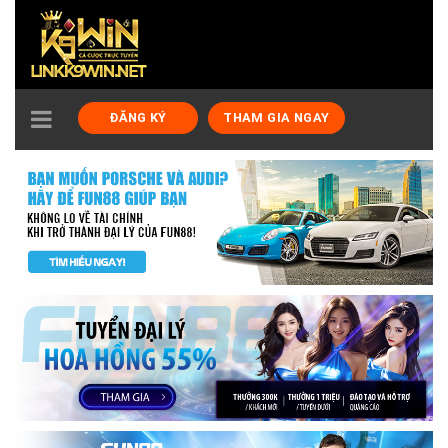
TOGGLE
ĐĂNG KÝ
THAM GIA NGAY
NAVIGATION