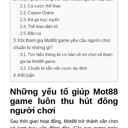
Cá cược thể thao
Casino Online
Đá gà trực tuyến
Thể thao điện tử
Bắn cá
Khi tham gia Mot88 game yêu cầu người chơi
chuẩn bị những gì?
Tìm hiểu thông tin cơ bản về trò chơi sẽ tham
gia tại Mot88 game
Chuẩn bị sẵn vốn cược dự định
Kết luận
Những yếu tố giúp Mot88
game luôn thu hút đông
người chơi
Sau thời gian hoạt động, Mot88 trở thành sân chơi