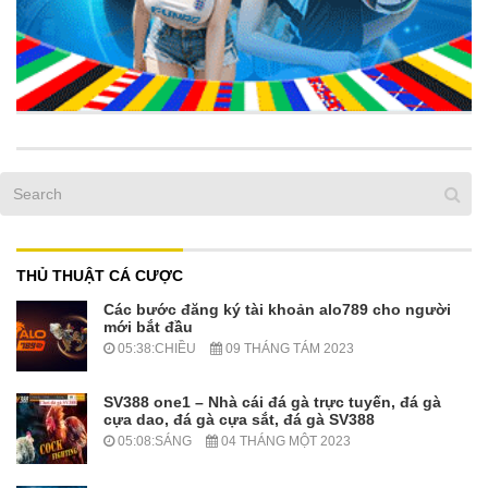
THỦ THUẬT CÁ CƯỢC
Các bước đăng ký tài khoản alo789 cho người
mới bắt đầu
05:38:CHIỀU
09 THÁNG TÁM 2023
SV388 one1 – Nhà cái đá gà trực tuyến, đá gà
cựa dao, đá gà cựa sắt, đá gà SV388
05:08:SÁNG
04 THÁNG MỘT 2023