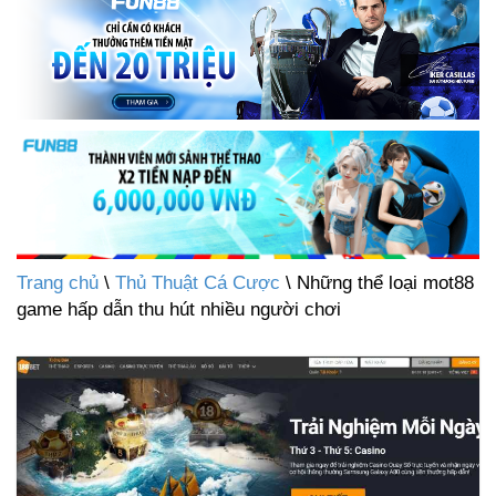
Trang chủ
\
Thủ Thuật Cá Cược
\ Những thể loại mot88
game hấp dẫn thu hút nhiều người chơi