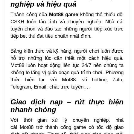
nghiệp và hiệu quả
Thành công của
Mot88 game
không thể thiếu đội
CSKH luôn tận tình và chuyên nghiệp. Nhà cái
tuyển chọn và đào tạo những người tiếp xúc trực
tiếp bet thủ đạt tiêu chuẩn nhất định.
Bằng kiến thức và kỹ năng, người chơi luôn được
hỗ trợ những lúc cần thiết một cách hiệu quả.
Mot88 luôn hoạt động liên tục 24/7 nên chúng ta
không lo lắng vị gián đoạn quá trình chơi. Phương
thức hiện lạc với Mot88: số hotline, Zalo,
Telegram, Email, chát trực tuyến,…
Giao dịch nạp – rút thực hiện
nhanh chóng
Với thời gian xử lý chuyên nghiệp, nhà
cái Mot88 trở thành cổng game có tốc độ giao