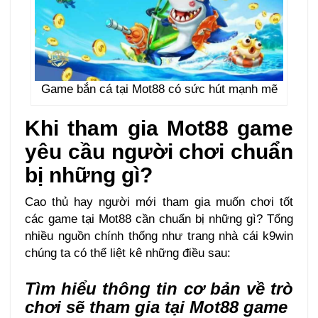
Game bắn cá tại Mot88 có sức hút mạnh mẽ
Khi tham gia Mot88 game
yêu cầu người chơi chuẩn
bị những gì?
Cao thủ hay người mới tham gia muốn chơi tốt
các game tại Mot88 cần chuẩn bị những gì? Tổng
nhiều nguồn chính thống như trang nhà cái k9win
chúng ta có thể liệt kê những điều sau:
Tìm hiểu thông tin cơ bản về trò
chơi sẽ tham gia tại Mot88 game