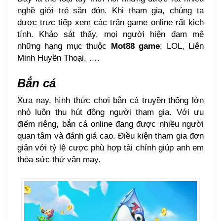
nghề giới trẻ săn đón. Khi tham gia, chúng ta
được trực tiếp xem các trận game online rất kịch
tính. Khảo sát thấy, mọi người hiện đam mê
những hạng mục thuộc
Mot88 game
: LOL, Liên
Minh Huyền Thoại, ….
Bắn cá
Xưa nay, hình thức chơi bắn cá truyền thống lớn
nhỏ luôn thu hút đông người tham gia. Với ưu
điểm riêng, bắn cá online đang được nhiều người
quan tâm và đánh giá cao. Điều kiện tham gia đơn
giản với tỷ lệ cược phù hợp tài chính giúp anh em
thỏa sức thử vận may.