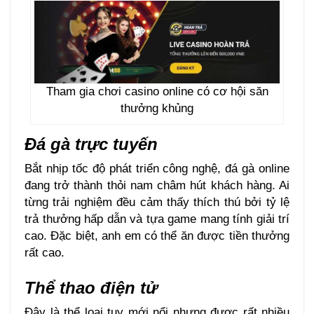
Tham gia chơi casino online có cơ hội săn
thưởng khủng
Đá gà trực tuyến
Bắt nhịp tốc độ phát triển công nghệ, đá gà online
đang trở thành thỏi nam châm hút khách hàng. Ai
từng trải nghiệm đều cảm thấy thích thú bởi tỷ lệ
trả thưởng hấp dẫn và tựa game mang tính giải trí
cao. Đặc biệt, anh em có thể ăn được tiền thưởng
rất cao.
Thể thao điện tử
Đây là thể loại tuy mới nổi nhưng được rất nhiều