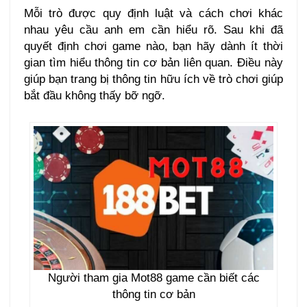
Mỗi trò được quy định luật và cách chơi khác
nhau yêu cầu anh em cần hiểu rõ. Sau khi đã
quyết định chơi game nào, bạn hãy dành ít thời
gian tìm hiểu thông tin cơ bản liên quan. Điều này
giúp bạn trang bị thông tin hữu ích về trò chơi giúp
bắt đầu không thấy bỡ ngỡ.
Người tham gia Mot88 game cần biết các
thông tin cơ bản