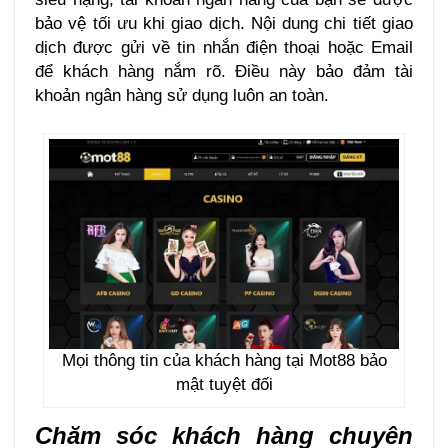
bảo vệ tối ưu khi giao dịch. Nội dung chi tiết giao
dịch được gửi về tin nhắn điện thoại hoặc Email
để khách hàng nắm rõ. Điều này bảo đảm tài
khoản ngân hàng sử dụng luôn an toàn.
Mọi thông tin của khách hàng tại Mot88 bảo
mật tuyệt đối
Chăm sóc khách hàng chuyên