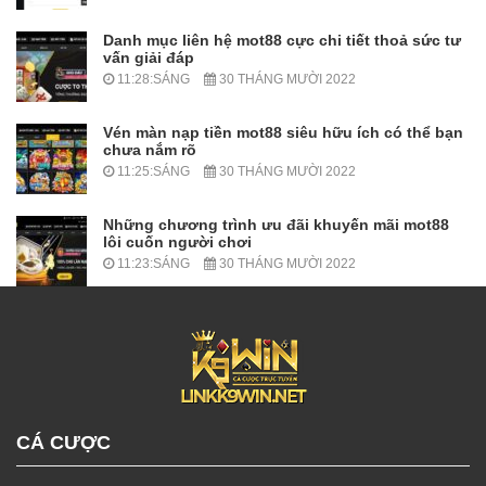
Danh mục liên hệ mot88 cực chi tiết thoả sức tư
vấn giải đáp
11:28:SÁNG
30 THÁNG MƯỜI 2022
Vén màn nạp tiền mot88 siêu hữu ích có thể bạn
chưa nắm rõ
11:25:SÁNG
30 THÁNG MƯỜI 2022
Những chương trình ưu đãi khuyến mãi mot88
lôi cuốn người chơi
11:23:SÁNG
30 THÁNG MƯỜI 2022
CÁ CƯỢC