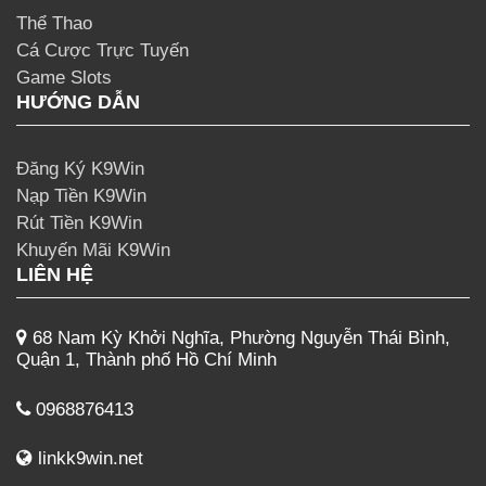
Thể Thao
Cá Cược Trực Tuyến
Game Slots
HƯỚNG DẪN
Đăng Ký K9Win
Nạp Tiền K9Win
Rút Tiền K9Win
Khuyến Mãi K9Win
LIÊN HỆ
68 Nam Kỳ Khởi Nghĩa, Phường Nguyễn Thái Bình,
Quận 1, Thành phố Hồ Chí Minh
0968876413
linkk9win.net