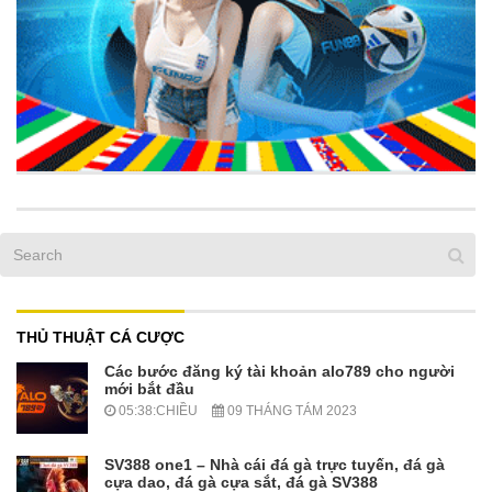
THỦ THUẬT CÁ CƯỢC
Các bước đăng ký tài khoản alo789 cho người
mới bắt đầu
05:38:CHIỀU
09 THÁNG TÁM 2023
SV388 one1 – Nhà cái đá gà trực tuyến, đá gà
cựa dao, đá gà cựa sắt, đá gà SV388