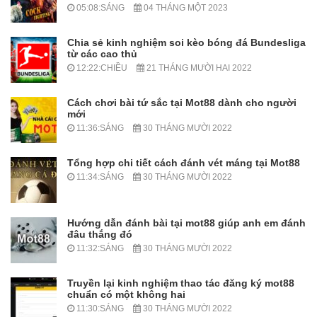
05:08:SÁNG
04 THÁNG MỘT 2023
Chia sẻ kinh nghiệm soi kèo bóng đá Bundesliga
từ các cao thủ
12:22:CHIỀU
21 THÁNG MƯỜI HAI 2022
Cách chơi bài tứ sắc tại Mot88 dành cho người
mới
11:36:SÁNG
30 THÁNG MƯỜI 2022
Tổng hợp chi tiết cách đánh vét máng tại Mot88
11:34:SÁNG
30 THÁNG MƯỜI 2022
Hướng dẫn đánh bài tại mot88 giúp anh em đánh
đâu thắng đó
11:32:SÁNG
30 THÁNG MƯỜI 2022
Truyền lại kinh nghiệm thao tác đăng ký mot88
chuẩn có một không hai
11:30:SÁNG
30 THÁNG MƯỜI 2022