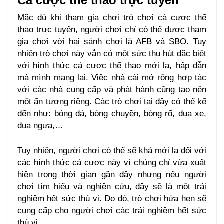
Cá cược thể thao trực tuyến
Mặc dù khi tham gia chơi trò chơi cá cược thể
thao trực tuyến, người chơi chỉ có thể được tham
gia chơi với hai sảnh chơi là AFB và SBO. Tuy
nhiên trò chơi này vẫn có một sức thu hút đặc biệt
với hình thức cá cược thể thao mới lạ, hấp dẫn
mà mình mang lại. Việc nhà cái mở rộng hợp tác
với các nhà cung cấp và phát hành cũng tạo nên
một ấn tượng riêng. Các trò chơi tại đây có thể kể
đến như: bóng đá, bóng chuyền, bóng rổ, đua xe,
đua ngựa,…
Tuy nhiên, người chơi có thể sẽ khá mới lạ đối với
các hình thức cá cược này vì chúng chỉ vừa xuất
hiện trong thời gian gần đây nhưng nếu người
chơi tìm hiểu và nghiên cứu, đây sẽ là một trải
nghiệm hết sức thú vị. Do đó, trò chơi hứa hẹn sẽ
cung cấp cho người chơi các trải nghiệm hết sức
thú vị.