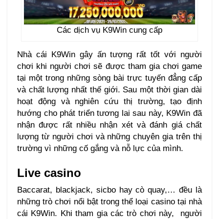
Các dịch vụ K9Win cung cấp
Nhà cái K9Win gây ấn tượng rất tốt với người
chơi khi người chơi sẽ được tham gia chơi game
tại một trong những sòng bài trực tuyến đẳng cấp
và chất lượng nhất thế giới. Sau một thời gian dài
hoạt động và nghiên cứu thị trường, tạo định
hướng cho phát triển tương lai sau này, K9Win đã
nhận được rất nhiều nhận xét và đánh giá chất
lượng từ người chơi và những chuyên gia trên thị
trường vì những cố gắng và nỗ lực của mình.
Live casino
Baccarat, blackjack, sicbo hay cò quay,… đều là
những trò chơi nổi bật trong thể loại casino tại nhà
cái K9Win. Khi tham gia các trò chơi này, người