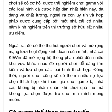
chơi sẽ có cơ hội được trải nghiệm chơi game với
các loại hình cá cược hấp dẫn nhất hiện nay, đa
dạng và chất lượng, ngoài ra còn uy tín và hợp
pháp được cung cấp bởi một nhà cái có nhiều
năm kinh nghiệm trên thị trường sở hữu rất nhiều
ưu điểm.
Ngoài ra, để có thể thu hút người chơi và mở rộng
mạng lưới hoạt động kinh doanh của mình, nhà cái
K9Win đã mở rộng hệ thống phân phối đến nhiều
khu vực khác nhau để người chơi dễ dàng tìm
kiếm và lựa chọn các loại hình thích hợp. Đồng
thời, người chơi cũng sẽ có thêm nhiều sự lựa
chọn thích hợp khi tham gia chơi game tại nhà
cái, không bị nhàm chán khi chơi quá lâu mà
không lựa chọn được trò chơi mà mình mong
muốn.