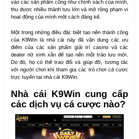
vào các sản phẩm cũng như chính sách của mình,
thu được nhiều thành tựu lớn và mở rộng phạm vi
hoạt động của mình một cách đáng kể.
Một trong những điều đặc biệt tạo nên thành công
của K9Win là nhà cái này đã vận dụng các ưu
điểm của các sản phẩm giải trí casino và các
dealer nữ xinh xắn để tạo nên một trào lưu mới.
Do đó, họ có thể trao đổi và giúp đỡ, tương tác
với người chơi khi tham gia các trò chơi cá cược
trực tuyến tại nhà cái K9Win.
Nhà cái K9Win cung cấp
các dịch vụ cá cược nào?