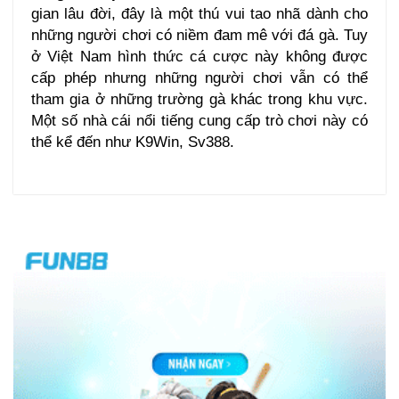
gian lâu đời, đây là một thú vui tao nhã dành cho
những người chơi có niềm đam mê với đá gà. Tuy
ở Việt Nam hình thức cá cược này không được
cấp phép nhưng những người chơi vẫn có thể
tham gia ở những trường gà khác trong khu vực.
Một số nhà cái nổi tiếng cung cấp trò chơi này có
thể kể đến như K9Win, Sv388.