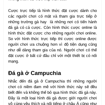
Cược trực tiếp là hình thức đặt cược dành cho
các người chơi có mặt và tham gia trực tiếp ở
những trường gà hay là những nơi có tiến hành
đá gà có cá cược. Còn hình thức cược online là
hình thức đặt cược cho những người chơi online.
So với hình thức trực tiếp thì cược online được
người chơi ưa chuộng hơn vì độ tiện dụng cũng
như dễ dàng tham gia của nó. Người chơi có thể
đặt cược ở bất cứ đâu chỉ với một thiết bị có nối
mạng.
Đá gà ở Campuchia
Nhắc đến đá gà ở Campuchia thì những người
chơi có niềm đam mê với hình thức này sẽ đều
biết đến và không thể bỏ qua hình thức đá gà này.
Đây là một loại hình đá gà được giới người chơi
vô cùng yêu thích và nổi tiếng ở châu Á cũng như