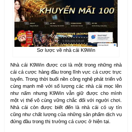
Sơ lược về nhà cái K9Win
Nhà cái K9Win được coi là một trong những nhà
cái cá cược hàng đầu trong lĩnh vực cá cược trực
tuyến. Trong thời buổi nền công nghệ phát triển vô
cùng mạnh mẽ với số lượng các nhà cái mọc lên
như nấm nhưng K9Win vẫn giữ được cho mình
một vị thế vô cùng vững chắc đối với người chơi.
Nhà cái còn được biết đến là nhà cái có uy tín
cũng như chất lượng của những sản phẩm dịch vụ
đứng đầu trong thị trường cá cược ở hiện tại.