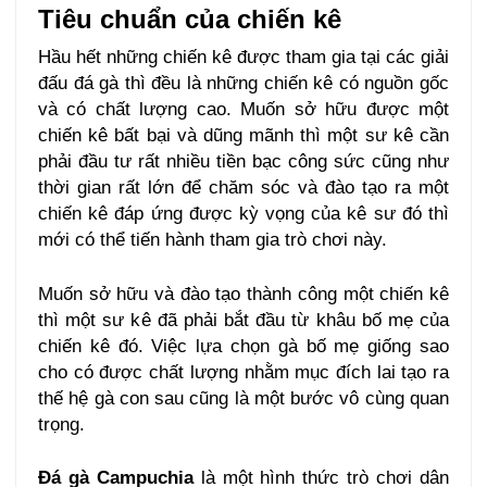
Tiêu chuẩn của chiến kê
Hầu hết những chiến kê được tham gia tại các giải
đấu đá gà thì đều là những chiến kê có nguồn gốc
và có chất lượng cao. Muốn sở hữu được một
chiến kê bất bại và dũng mãnh thì một sư kê cần
phải đầu tư rất nhiều tiền bạc công sức cũng như
thời gian rất lớn để chăm sóc và đào tạo ra một
chiến kê đáp ứng được kỳ vọng của kê sư đó thì
mới có thể tiến hành tham gia trò chơi này.
Muốn sở hữu và đào tạo thành công một chiến kê
thì một sư kê đã phải bắt đầu từ khâu bố mẹ của
chiến kê đó. Việc lựa chọn gà bố mẹ giống sao
cho có được chất lượng nhằm mục đích lai tạo ra
thế hệ gà con sau cũng là một bước vô cùng quan
trọng.
Đá gà Campuchia
là một hình thức trò chơi dân