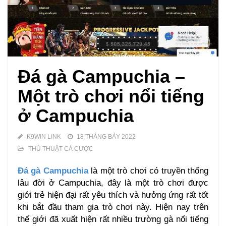
Đá gà Campuchia –
Một trò chơi nổi tiếng
ở Campuchia
K9WIN LINK
18 THÁNG BẢY 2022
THỦ THUẬT CÁ CƯỢC
Đá gà Campuchia
là một trò chơi có truyền thống
lâu đời ở Campuchia, đây là một trò chơi được
giới trẻ hiện đại rất yêu thích và hưởng ứng rất tốt
khi bắt đầu tham gia trò chơi này. Hiện nay trên
thế giới đã xuất hiện rất nhiều trường gà nổi tiếng