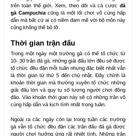
trên toàn thế giới. Xem, theo dõi và cá cược
đá
gà Campuchia
cũng là một lối chơi vô cùng hấp
dẫn mà bất cứ ai có niềm đam mê với bộ môn này
cũng không thể bỏ lỡ.
Thời gian trận đấu
Trong một ngày một trường gà có thể tổ chức từ
10- 30 trận đá gà, những giải đấu lớn đều sẽ được
tổ chức đều đặn mỗi tuần nhưng đặc biệt nhất vẫn
là thời gian từ thứ 5 đến chủ nhật. Đây chính là
khoản thời gian mà thường xuyên tổ chức những
giải đấu lớn và quy tụ số lượng người chơi đông
đảo. Vào khoản thời gian này sẽ có những trận vô
cùng hấp dẫn và kịch tính nhất trong tuần.
Ngoài ra các ngày còn lại trong tuần các trường
gà vẫn tổ chức đều đặn các trận đấu đá gà được
người chơi hưởng ứng rất nhiệt tình. Những trận