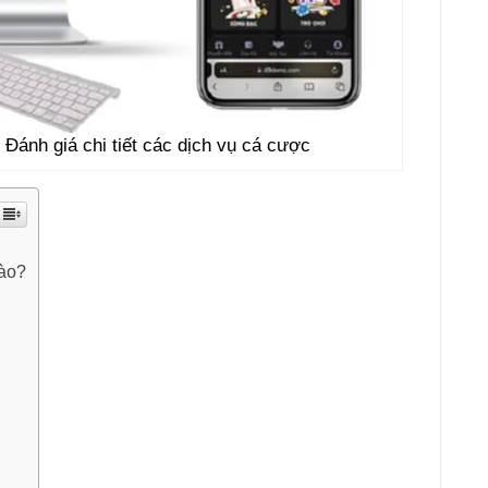
 Đánh giá chi tiết các dịch vụ cá cược
nào?