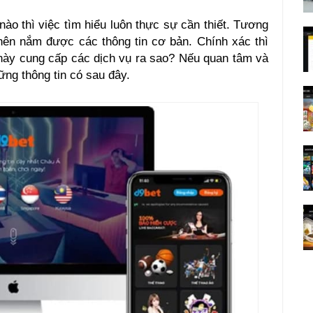
nào thì việc tìm hiểu luôn thực sự cần thiết. Tương
 nên nắm được các thông tin cơ bản. Chính xác thì
này cung cấp các dịch vụ ra sao? Nếu quan tâm và
ững thông tin có sau đây.