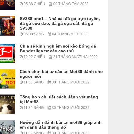
05:38:CHIỀU
09 THÁNG TÁM 2023
SV388 one1 – Nhà cái đá gà trực tuyến,
đá gà cựa dao, đá gà cựa sắt, đá gà
SV388
05:08:SÁNG
04 THÁNG MỘT 2023
Chia sẻ kinh nghiệm soi kèo bóng đá
Bundesliga từ các cao thủ
12:22:CHIỀU
21 THÁNG MƯỜI HAI 2022
Cách chơi bài tứ sắc tại Mot88 dành cho
người mới
11:36:SÁNG
30 THÁNG MƯỜI 2022
Tổng hợp chi tiết cách đánh vét máng
tại Mot88
11:34:SÁNG
30 THÁNG MƯỜI 2022
Hướng dẫn đánh bài tại mot88 giúp anh
em đánh đâu thắng đó
11:32:SÁNG
30 THÁNG MƯỜI 2022