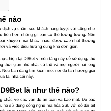
hế nào
p dịch vụ chăm sóc khách hàng tuyệt vời cũng như
ều tiền hơn những gì bạn có thể tưởng tượng. Nền
loại khuyến mại khác nhau, được cập nhật thường
ơi và việc điều hướng cũng khá đơn giản.
thực hiện tại D9Bet vì nền tảng này dễ sử dụng, thủ
g thời gian nhỏ nhất có thể và mọi người hài lòng
t. Nếu bạn đang tìm kiếm một nơi để tận hưởng giải
ua tại nhà cái này.
 D9Bet là như thế nào?
ng chắc về các vấn đề an toàn và bảo mật. Để bảo
ơi, họ sử dụng công nghệ mã hóa SSL với độ dài bit