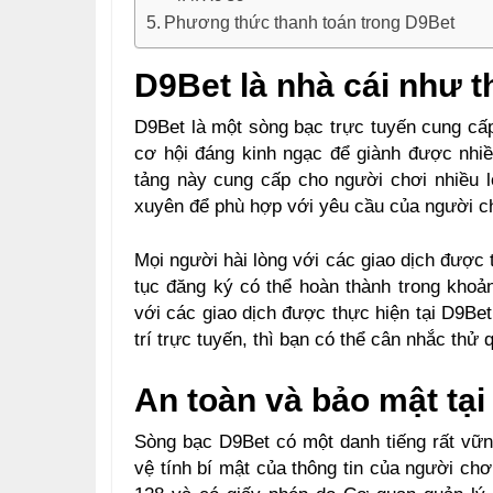
Phương thức thanh toán trong D9Bet
D9Bet là nhà cái như t
D9Bet là một sòng bạc trực tuyến cung cấ
cơ hội đáng kinh ngạc để giành được nhi
tảng này cung cấp cho người chơi nhiều 
xuyên để phù hợp với yêu cầu của người ch
Mọi người hài lòng với các giao dịch được 
tục đăng ký có thể hoàn thành trong khoản
với các giao dịch được thực hiện tại D9Be
trí trực tuyến, thì bạn có thể cân nhắc thử q
An toàn và bảo mật tại
Sòng bạc D9Bet có một danh tiếng rất vữ
vệ tính bí mật của thông tin của người ch