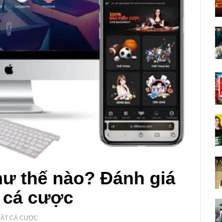
hư thế nào? Đánh giá
ụ cá cược
UẬT CÁ CƯỢC