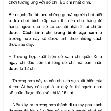
chơi tương ứng với số chi là 1 chi nhất định.
Bên cạnh đó thì theo những gì mà người chơi biết
ở trò chơi binh xập xám thì nếu như hàng đề
hàng, người chơi sẽ có cơ hội nhân 2 tại chi ăn
được.
Cách tính chi trong binh xập xám
ở
trường hợp này sẽ được tính theo những cách
thức sau đây:
+ Trường hợp xuất hiện có sám chi quân Xì ở
ngay chỉ đầu tiên thì tổng số chi mà bạn nhận
được là 12 chi.
+ Trường hợp xảy ra nếu như có sự xuất hiện của
4 con Át hay còn gọi là tứ quý Át thì người chơi
sẽ nhận được tổng số chi là 16 chi.
+ Nếu xảy ra trường hợp thành đi ra tay phá sảnh
thượng thì lúc này tổng số chi mà người chơi có