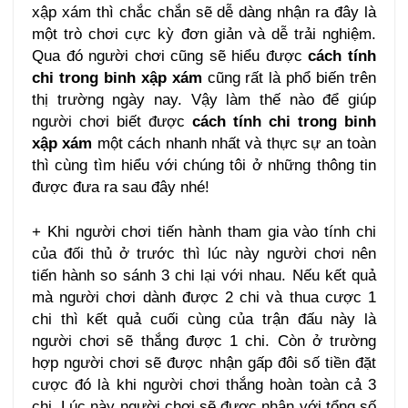
xập xám thì chắc chắn sẽ dễ dàng nhận ra đây là
một trò chơi cực kỳ đơn giản và dễ trải nghiệm.
Qua đó người chơi cũng sẽ hiểu được
cách tính
chi trong binh xập xám
cũng rất là phổ biến trên
thị trường ngày nay. Vậy làm thế nào để giúp
người chơi biết được
cách tính chi trong binh
xập xám
một cách nhanh nhất và thực sự an toàn
thì cùng tìm hiểu với chúng tôi ở những thông tin
được đưa ra sau đây nhé!
+ Khi người chơi tiến hành tham gia vào tính chi
của đối thủ ở trước thì lúc này người chơi nên
tiến hành so sánh 3 chi lại với nhau. Nếu kết quả
mà người chơi dành được 2 chi và thua cược 1
chi thì kết quả cuối cùng của trận đấu này là
người chơi sẽ thắng được 1 chi. Còn ở trường
hợp người chơi sẽ được nhận gấp đôi số tiền đặt
cược đó là khi người chơi thắng hoàn toàn cả 3
chi. Lúc này người chơi sẽ được nhận với tổng số