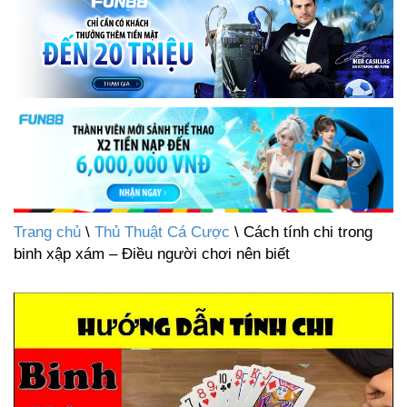
Trang chủ
\
Thủ Thuật Cá Cược
\ Cách tính chi trong
binh xập xám – Điều người chơi nên biết