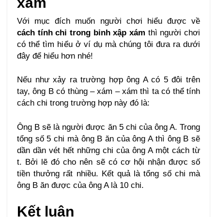
xám
Với mục đích muốn người chơi hiểu được về
cách tính chi trong binh xập xám
thì người chơi
có thể tìm hiểu ở ví dụ mà chúng tôi đưa ra dưới
đây để hiểu hơn nhé!
Nếu như xảy ra trường hợp ông A có 5 đôi trên
tay, ông B có thùng – xám – xám thì ta có thể tính
cách chi trong trường hợp này đó là:
Ông B sẽ là người được ăn 5 chi của ông A. Trong
tổng số 5 chi mà ông B ăn của ông A thì ông B sẽ
dần dần vét hết những chi của ông A một cách từ
t. Bởi lẽ đó cho nên sẽ có cơ hội nhận được số
tiền thưởng rất nhiều. Kết quả là tổng số chi mà
ông B ăn được của ông A là 10 chi.
Kết luận