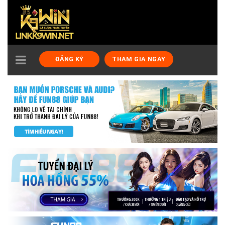
TOGGLE
ĐĂNG KÝ
THAM GIA NGAY
NAVIGATION