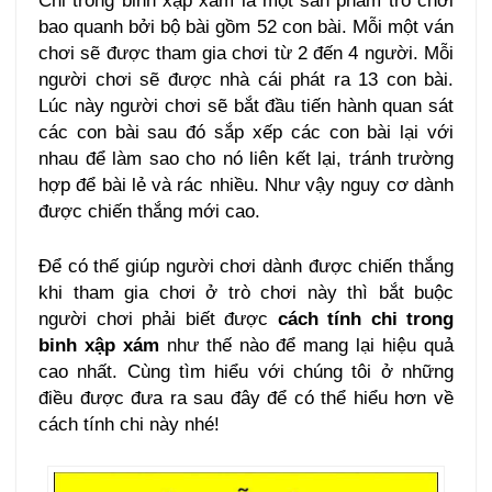
Chi trong binh xập xám là một sản phẩm trò chơi
bao quanh bởi bộ bài gồm 52 con bài. Mỗi một ván
chơi sẽ được tham gia chơi từ 2 đến 4 người. Mỗi
người chơi sẽ được nhà cái phát ra 13 con bài.
Lúc này người chơi sẽ bắt đầu tiến hành quan sát
các con bài sau đó sắp xếp các con bài lại với
nhau để làm sao cho nó liên kết lại, tránh trường
hợp để bài lẻ và rác nhiều. Như vậy nguy cơ dành
được chiến thắng mới cao.
Để có thế giúp người chơi dành được chiến thắng
khi tham gia chơi ở trò chơi này thì bắt buộc
người chơi phải biết được
cách tính chi trong
binh xập xám
như thế nào để mang lại hiệu quả
cao nhất. Cùng tìm hiểu với chúng tôi ở những
điều được đưa ra sau đây để có thể hiểu hơn về
cách tính chi này nhé!