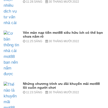
11:28:SÁNG
30 THÁNG MƯỜI 2022
Vén màn nạp tiền mot88 siêu hữu ích có thể bạn
chưa nắm rõ
11:25:SÁNG
30 THÁNG MƯỜI 2022
Những chương trình ưu đãi khuyến mãi mot88
lôi cuốn người chơi
11:23:SÁNG
30 THÁNG MƯỜI 2022