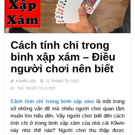
Cách tính chi trong
binh xập xám – Điều
người chơi nên biết
K9WIN LINK
21 THÁNG TƯ 2022
THỦ THUẬT CÁ CƯỢC
Cách tính chi trong binh xập xám
là một trong
số những vấn đề mà nhiều người chơi quan tâm
muốn tìm hiểu đến. Vậy người chơi biết đến cách
tính chi ở trong binh xập xám của nhà cái K9win
này như thế nào? Người chơi thu thập được