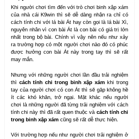
Khi người chơi tìm đến với trò chơi binh xập xám
của nhà cái K9win thì sẽ dễ dàng nhận ra chỉ có
cách tính chi với lá bài Át hay còn gọi là lá bài Xì,
nguyên nhân vì con bài Át là con bài có giá trị lớn
nhất trong bộ bài. Chính vì vậy nên nếu như xảy
ra trường hợp có một người chơi nào đó có phúc
được hưởng con bài Át này trong tay thì sẽ rất
may mắn.
Nhưng với những người chơi lần đầu trải nghiệm
thì
cách tính chi trong binh xập xám
khi trong
tay của người chơi có con Át thì sẽ gặp không hề
ít các khó khăn, trở ngại. Mặt khác nếu người
chơi là những người đã từng trải nghiệm với cách
tính chi này thì đã rất quen thuộc và
cách tính chi
trong binh xập xám
cũng sẽ rất dễ thực hiện.
Với trường hợp nếu như người chơi trải nghiệm ở