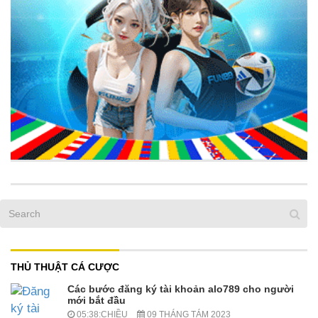
THỦ THUẬT CÁ CƯỢC
Các bước đăng ký tài khoản alo789 cho người
mới bắt đầu
05:38:CHIỀU
09 THÁNG TÁM 2023