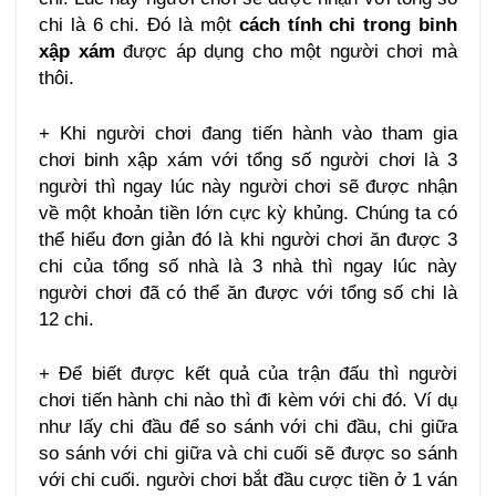
chi là 6 chi. Đó là một
cách tính chi trong binh
xập xám
được áp dụng cho một người chơi mà
thôi.
+ Khi người chơi đang tiến hành vào tham gia
chơi binh xập xám với tổng số người chơi là 3
người thì ngay lúc này người chơi sẽ được nhận
về một khoản tiền lớn cực kỳ khủng. Chúng ta có
thể hiểu đơn giản đó là khi người chơi ăn được 3
chi của tổng số nhà là 3 nhà thì ngay lúc này
người chơi đã có thể ăn được với tổng số chi là
12 chi.
+ Để biết được kết quả của trận đấu thì người
chơi tiến hành chi nào thì đi kèm với chi đó. Ví dụ
như lấy chi đầu để so sánh với chi đầu, chi giữa
so sánh với chi giữa và chi cuối sẽ được so sánh
với chi cuối. người chơi bắt đầu cược tiền ở 1 ván