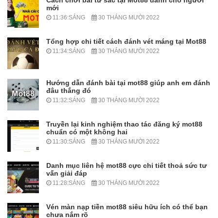
mới
11:36:SÁNG
30 THÁNG MƯỜI 2022
Tổng hợp chi tiết cách đánh vét máng tại Mot88
11:34:SÁNG
30 THÁNG MƯỜI 2022
Hướng dẫn đánh bài tại mot88 giúp anh em đánh
đâu thắng đó
11:32:SÁNG
30 THÁNG MƯỜI 2022
Truyền lại kinh nghiệm thao tác đăng ký mot88
chuẩn có một không hai
11:30:SÁNG
30 THÁNG MƯỜI 2022
Danh mục liên hệ mot88 cực chi tiết thoả sức tư
vấn giải đáp
11:28:SÁNG
30 THÁNG MƯỜI 2022
Vén màn nạp tiền mot88 siêu hữu ích có thể bạn
chưa nắm rõ