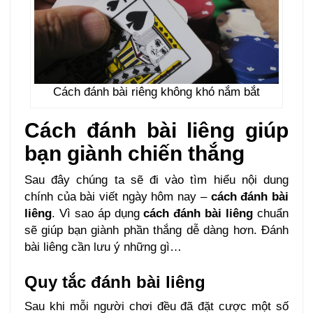
Cách đánh bài riêng không khó nắm bắt
Cách đánh bài liêng giúp
bạn giành chiến thắng
Sau đây chúng ta sẽ đi vào tìm hiểu nội dung
chính của bài viết ngày hôm nay –
cách đánh bài
liêng
. Vì sao áp dụng
cách đánh bài liêng
chuẩn
sẽ giúp bạn giành phần thắng dễ dàng hơn. Đánh
bài liêng cần lưu ý những gì…
Quy tắc đánh bài liêng
Sau khi mỗi người chơi đều đã đặt cược một số