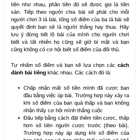
tiền như nhau, phần tiền đó sẽ được gọi là tiền
sàn. Tiếp theo người chia bài sẽ phát cho mỗi
người chơi 3 lá bài, tổng số điểm của ba lá bài sẽ
quyết định bạn sẽ là người thắng hay thua. Hãy
lưu ý đừng tiết lộ bài của mình cho người chơi
biết và tất nhiên họ cũng sẽ giữ bí mật và bạn
cũng không có cơ hội biết số điểm của đối thủ.
Tự nhẩm số điểm và bạn sẽ lựa chọn các
cách
đánh bài liêng
khác nhau. Các cách đó là:
Chấp nhận mất số tiền mình đã cược ban
đầu bằng việc úp bài. Trường hợp này xảy ra
khi số điểm của bạn quá thấp và bạn không
nhận thấy cơ hội mình thắng cuộc
Đấu tiếp bằng cách đặt thêm tiền cược, thấp
hơn số tiền người cược trước (theo bài).
Trường hợp này áp dụng khi số điểm của