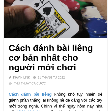
Cách đánh bài liêng
cơ bản nhất cho
người mới chơi
K9WIN LINK
21 THÁNG TƯ 2022
THỦ THUẬT CÁ CƯỢC
Cách đánh bài liêng
không khó tuy nhiên để
giành phần thắng lại không hề dễ dàng với các tay
mới trong nghề. Chính vì thế ngày hôm nay nhà