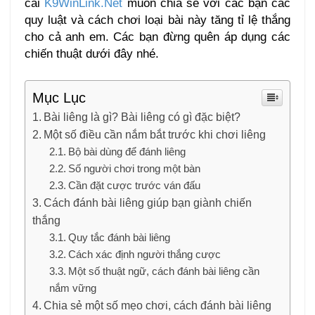
cái
K9WinLink.Net
muốn chia sẻ với các bạn các
quy luật và cách chơi loại bài này tăng tỉ lệ thắng
cho cả anh em. Các bạn đừng quên áp dụng các
chiến thuật dưới đây nhé.
Mục Lục
Bài liêng là gì? Bài liêng có gì đặc biệt?
Một số điều cần nắm bắt trước khi chơi liêng
Bộ bài dùng để đánh liêng
Số người chơi trong một bàn
Cần đặt cược trước ván đấu
Cách đánh bài liêng giúp bạn giành chiến
thắng
Quy tắc đánh bài liêng
Cách xác định người thắng cược
Một số thuật ngữ, cách đánh bài liêng cần
nắm vững
Chia sẻ một số mẹo chơi, cách đánh bài liêng