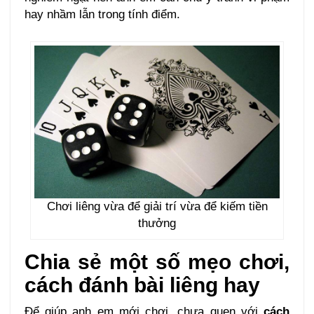
hay nhầm lẫn trong tính điểm.
Chơi liêng vừa để giải trí vừa để kiếm tiền
thưởng
Chia sẻ một số mẹo chơi,
cách đánh bài liêng hay
Để giúp anh em mới chơi, chưa quen với
cách