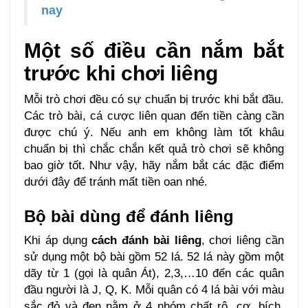
nay
Một số điều cần nắm bắt
trước khi chơi liêng
Mỗi trò chơi đều có sự chuẩn bị trước khi bắt đầu.
Các trò bài, cá cược liên quan đến tiền càng cần
được chú ý. Nếu anh em không làm tốt khâu
chuẩn bị thì chắc chắn kết quả trò chơi sẽ không
bao giờ tốt. Như vậy, hãy nắm bắt các đặc điểm
dưới đây để tránh mất tiền oan nhé.
Bộ bài dùng để đánh liêng
Khi áp dụng
cách đánh bài liêng
, chơi liêng cần
sử dụng một bộ bài gồm 52 lá. 52 lá này gồm một
dãy từ 1 (gọi là quân Át), 2,3,…10 đến các quân
đầu người là J, Q, K. Mỗi quân có 4 lá bài với màu
sắc đỏ và đen nằm ở 4 nhóm chất rô, cơ, bích,