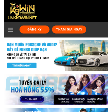
TOGGLE
ĐĂNG KÝ
THAM GIA NGAY
NAVIGATION