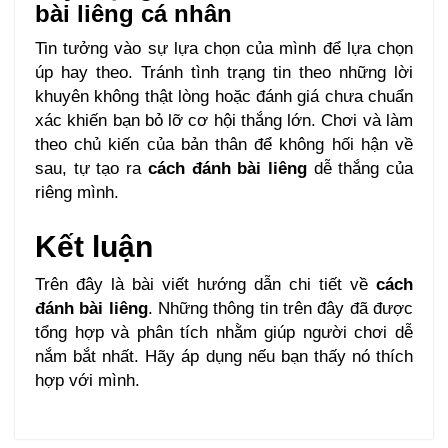
bài liêng cá nhân
Tin tưởng vào sự lựa chọn của mình để lựa chọn
úp hay theo. Tránh tình trạng tin theo những lời
khuyên không thật lòng hoặc đánh giá chưa chuẩn
xác khiến bạn bỏ lỡ cơ hội thắng lớn. Chơi và làm
theo chủ kiến của bản thân để không hối hận về
sau, tự tạo ra
cách đánh bài liêng
dễ thắng của
riêng mình.
Kết luận
Trên đây là bài viết hướng dẫn chi tiết về
cách
đánh bài liêng
. Những thông tin trên đây đã được
tổng hợp và phân tích nhằm giúp người chơi dễ
nắm bắt nhất. Hãy áp dụng nếu bạn thấy nó thích
hợp với mình.