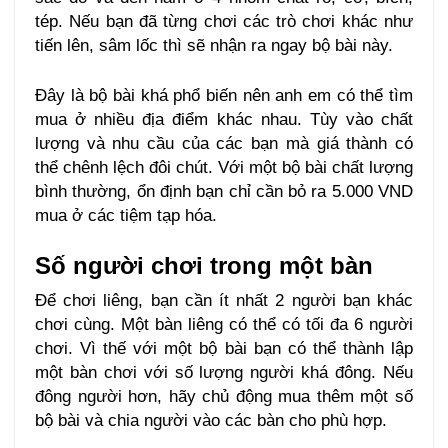
tép. Nếu bạn đã từng chơi các trò chơi khác như
tiến lên, sâm lốc thì sẽ nhận ra ngay bộ bài này.
Đây là bộ bài khá phổ biến nên anh em có thể tìm
mua ở nhiều địa điểm khác nhau. Tùy vào chất
lượng và nhu cầu của các bạn mà giá thành có
thể chênh lệch đôi chút. Với một bộ bài chất lượng
bình thường, ổn định bạn chỉ cần bỏ ra 5.000 VND
mua ở các tiệm tạp hóa.
Số người chơi trong một bàn
Để chơi liêng, bạn cần ít nhất 2 người bạn khác
chơi cùng. Một bàn liêng có thể có tối đa 6 người
chơi. Vì thế với một bộ bài bạn có thể thành lập
một bàn chơi với số lượng người khá đông. Nếu
đông người hơn, hãy chủ động mua thêm một số
bộ bài và chia người vào các bàn cho phù hợp.