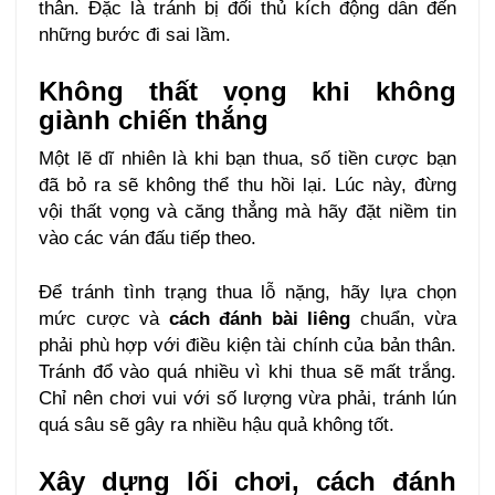
thân. Đặc là tránh bị đối thủ kích động dẫn đến
những bước đi sai lầm.
Không thất vọng khi không
giành chiến thắng
Một lẽ dĩ nhiên là khi bạn thua, số tiền cược bạn
đã bỏ ra sẽ không thể thu hồi lại. Lúc này, đừng
vội thất vọng và căng thẳng mà hãy đặt niềm tin
vào các ván đấu tiếp theo.
Để tránh tình trạng thua lỗ nặng, hãy lựa chọn
mức cược và
cách đánh bài liêng
chuẩn, vừa
phải phù hợp với điều kiện tài chính của bản thân.
Tránh đổ vào quá nhiều vì khi thua sẽ mất trắng.
Chỉ nên chơi vui với số lượng vừa phải, tránh lún
quá sâu sẽ gây ra nhiều hậu quả không tốt.
Xây dựng lối chơi, cách đánh