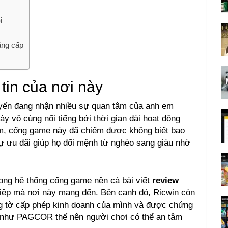
i
ẳng cấp
tin của nơi này
uyến đang nhận nhiều sự quan tâm của anh em
ày vô cùng nổi tiếng bởi thời gian dài hoạt động
Nam, cổng game này đã chiếm được không biết bao
sự ưu đãi giúp họ đổi mệnh từ nghèo sang giàu nhờ
rong hệ thống cổng game nên cá bài viết
review
iệp mà nơi này mang đến. Bên cạnh đó, Ricwin còn
g tờ cấp phép kinh doanh của mình và được chứng
g như PAGCOR thế nên người chơi có thể an tâm