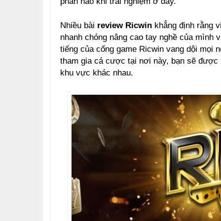
phần nào khi trải nghiệm ở đây.
Nhiều bài
review Ricwin
khẳng định rằng v
nhanh chóng nâng cao tay nghề của mình và 
tiếng của cổng game Ricwin vang dội mọi n
tham gia cá cược tại nơi này, bạn sẽ được
khu vực khác nhau.