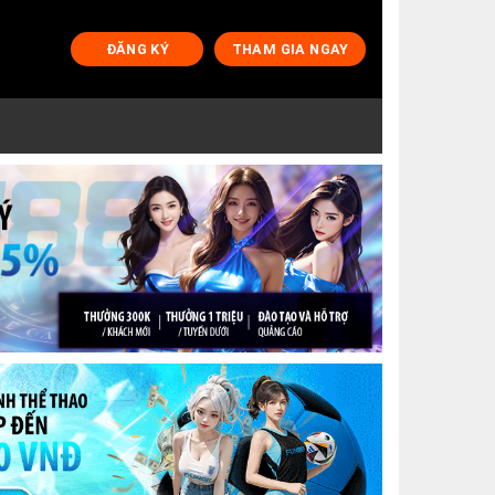
ĐĂNG KÝ
THAM GIA NGAY