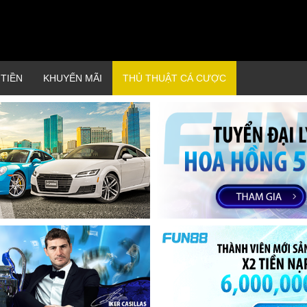
 TIỀN
KHUYẾN MÃI
THỦ THUẬT CÁ CƯỢC