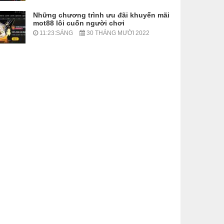
Những chương trình ưu đãi khuyến mãi
mot88 lôi cuốn người chơi
11:23:SÁNG
30 THÁNG MƯỜI 2022