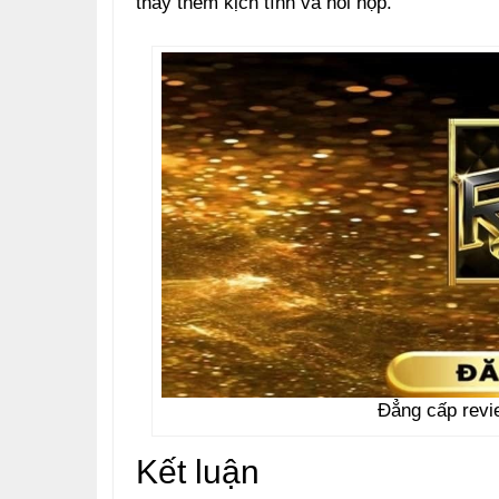
thấy thêm kịch tính và hồi hộp.
Đẳng cấp revi
Kết luận