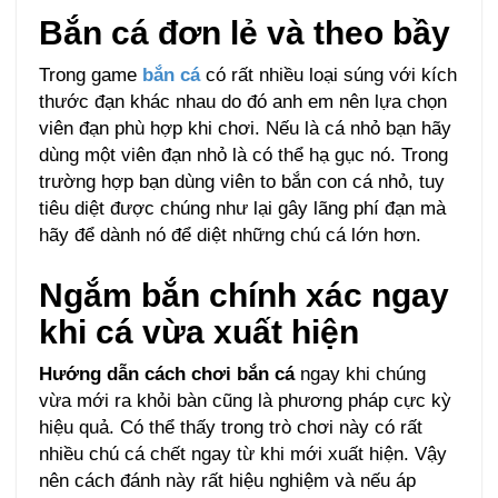
Bắn cá đơn lẻ và theo bầy
Trong game
bắn cá
có rất nhiều loại súng với kích
thước đạn khác nhau do đó anh em nên lựa chọn
viên đạn phù hợp khi chơi. Nếu là cá nhỏ bạn hãy
dùng một viên đạn nhỏ là có thể hạ gục nó. Trong
trường hợp bạn dùng viên to bắn con cá nhỏ, tuy
tiêu diệt được chúng như lại gây lãng phí đạn mà
hãy để dành nó để diệt những chú cá lớn hơn.
Ngắm bắn chính xác ngay
khi cá vừa xuất hiện
Hướng dẫn cách chơi bắn cá
ngay khi chúng
vừa mới ra khỏi bàn cũng là phương pháp cực kỳ
hiệu quả. Có thể thấy trong trò chơi này có rất
nhiều chú cá chết ngay từ khi mới xuất hiện. Vậy
nên cách đánh này rất hiệu nghiệm và nếu áp