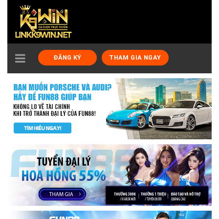
TOGGLE
ĐĂNG KÝ
THAM GIA NGAY
NAVIGATION