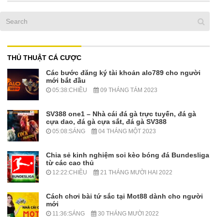
THỦ THUẬT CÁ CƯỢC
Các bước đăng ký tài khoản alo789 cho người
mới bắt đầu
05:38:CHIỀU
09 THÁNG TÁM 2023
SV388 one1 – Nhà cái đá gà trực tuyến, đá gà
cựa dao, đá gà cựa sắt, đá gà SV388
05:08:SÁNG
04 THÁNG MỘT 2023
Chia sẻ kinh nghiệm soi kèo bóng đá Bundesliga
từ các cao thủ
12:22:CHIỀU
21 THÁNG MƯỜI HAI 2022
Cách chơi bài tứ sắc tại Mot88 dành cho người
mới
11:36:SÁNG
30 THÁNG MƯỜI 2022