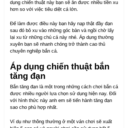
dụng chiến thuật này bạn sẽ ăn được nhiều tiền xu
hơn so với việc tiêu diệt cá lớn.
Để làm được điều này bạn hãy nạp thật đầy đạn
sau đó bỏ xu vào những góc bàn và ngồi chờ lấy
lại xu từ những chú cá này nhé. Áp dụng thường
xuyên bạn sẽ nhanh chóng trở thành cao thủ
chuyên nghiệp bắn cá.
Áp dụng chiến thuật bắn
tăng đạn
Bắn tăng đạn là một trong những cách chơi bắn cá
được nhiều người lựa chọn sử dụng hiện nay. Đối
với hình thức này anh em sẽ tiến hành tăng đạn
sao cho phù hợp nhất.
Ví dụ như thông thường ở một ván chơi sẽ xuất