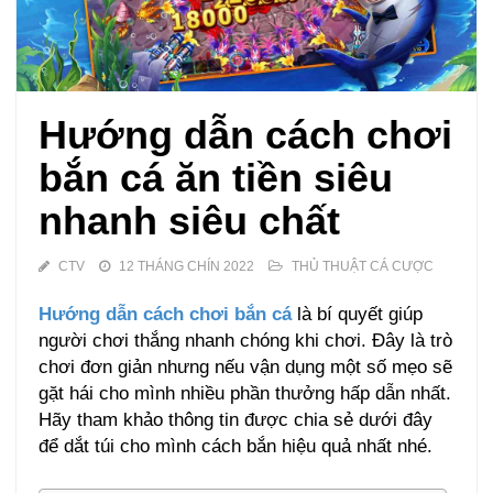
Hướng dẫn cách chơi
bắn cá ăn tiền siêu
nhanh siêu chất
CTV
12 THÁNG CHÍN 2022
THỦ THUẬT CÁ CƯỢC
Hướng dẫn cách chơi bắn cá
là bí quyết giúp
người chơi thắng nhanh chóng khi chơi. Đây là trò
chơi đơn giản nhưng nếu vận dụng một số mẹo sẽ
gặt hái cho mình nhiều phần thưởng hấp dẫn nhất.
Hãy tham khảo thông tin được chia sẻ dưới đây
để dắt túi cho mình cách bắn hiệu quả nhất nhé.