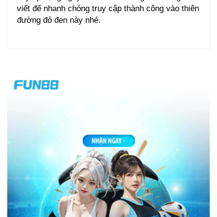
viết để nhanh chóng truy cập thành công vào thiên
đường đỏ đen này nhé.